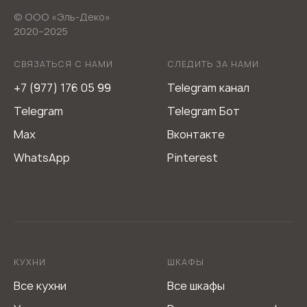
© ООО «Эль-Деко»
2020−2025
СВЯЗАТЬСЯ С НАМИ
СЛЕДИТЬ ЗА НАМИ
+7 (977) 176 05 99
Telegram канал
Telegram
Telegram Бот
Max
Вконтакте
WhatsApp
Pinterest
Мебель из Италии L-DEKO Company
КУХНИ
ШКАФЫ
Не является публичной офертой
Все кухни
Все шкафы
Согласие на обработку персональных данных
Политика обработки персональных данных