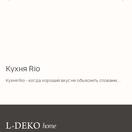
Кухня Rio
К
Кухня Rio - когда хороший вкус не объяснить словами,
Об
но его всегда видно сразу.
на