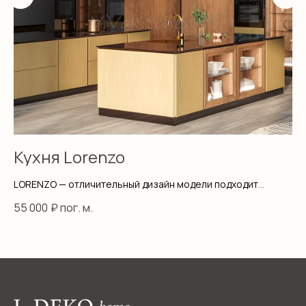
Кухня Lorenzo
К
LORENZO — отличительный дизайн модели подходит
VI
для любой современной обстановки.
ро
55 000
₽ пог. м.
55