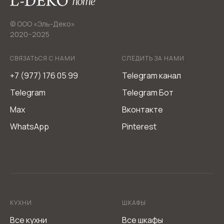
© ООО «Эль-Деко»
2020−2025
СВЯЗАТЬСЯ С НАМИ
СЛЕДИТЬ ЗА НАМИ
+7 (977) 176 05 99
Telegram канал
Telegram
Telegram Бот
Max
Вконтакте
Мебель из Италии L-DEKO Company
WhatsApp
Pinterest
Не является публичной офертой
Согласие на обработку персональных данных
Политика обработки персональных данных
КУХНИ
ШКАФЫ
Все кухни
Все шкафы