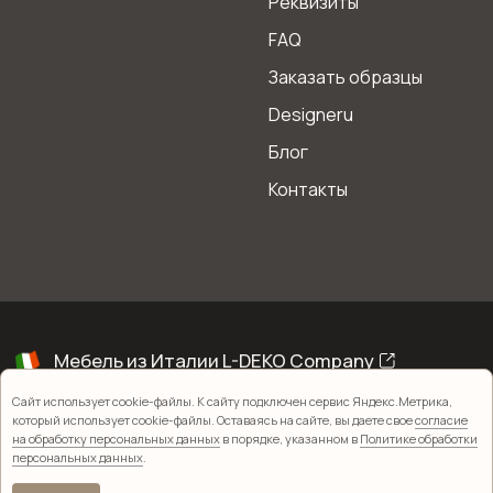
Реквизиты
FAQ
Заказать образцы
Designeru
Блог
Контакты
Сайт использует cookie-файлы. К сайту подключен сервис Яндекс.Метрика,
который использует cookie-файлы. Оставаясь на сайте, вы даете свое
согласие
на обработку персональных данных
в порядке, указанном в
Политике обработки
персональных данных
.