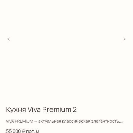
Кухня Viva Premium 2
К
VIVA PREMIUM — актуальная классическая элегантность.
BI
Кухня для тех, кто ценит традиции и не хочет отказываться
лю
55 000
₽ пог. м.
55