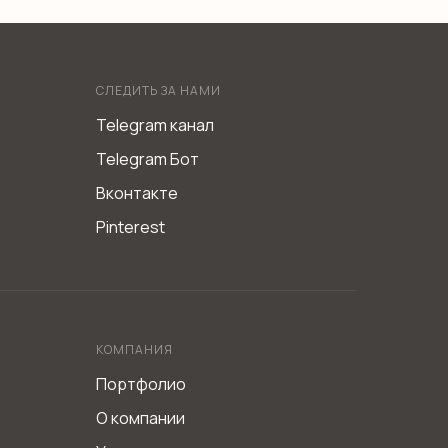
Идеально вписывается в любой
интерьер и подходит под угловую
форму кухни.
СЛЕДИТЬ ЗА НАМИ
Telegram канал
Telegram Бот
Вконтакте
Pinterest
КОМПАНИЯ
Портфолио
О компании