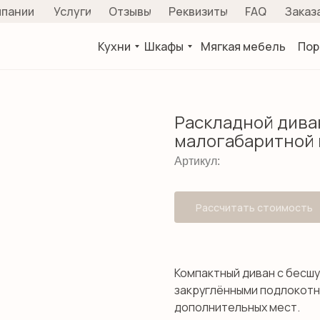
мпании
Услуги
Отзывы
Реквизиты
FAQ
Заказ
Кухни
Шкафы
Мягкая мебель
Пор
Раскладной дива
малогабаритной 
Артикул:
Рассчитать стоимость
Компактный диван с бесш
закруглёнными подлокотн
дополнительных мест.