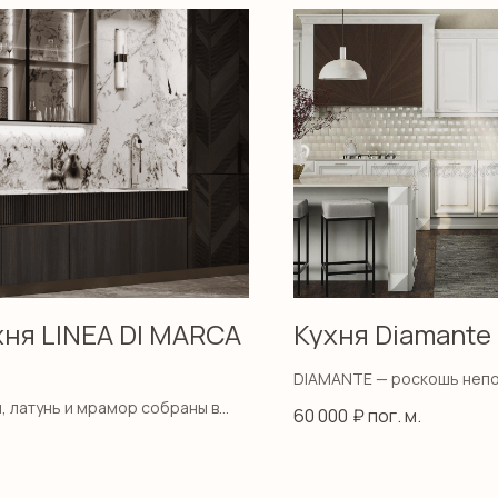
хня LINEA DI MARCA
Кухня Diamante
DIAMANTE — роскошь непо
времени.
, латунь и мрамор собраны в
60 000
₽ пог. м.
ый баланс оттенков и текстур,
авая интерьер с характером и
чённым ритмом.