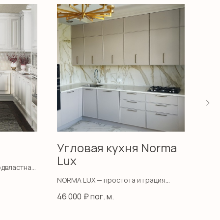
Угловая кухня Norma
Ку
Lux
двластная
Деко
зада
NORMA LUX — простота и грация
стан
строгих симметричных форм
46 000
₽ пог. м.
диза
кухонного гарнитура, удачное
сочетание фактур и материалов.