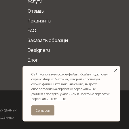
Услуги
Отзывы
Реквизиты
FAQ
Заказать образцы
Designeru
Блог
Контакты
Сайт использует cookie-файлы. К сайту подключен
сервис Яндекс.Метрика, который использует
cookie-файлы. Оставаясь на сайте, вы даете
свое
согласие на обработку персональных
данных
в порядке, указанном в
Политике обработки
персональных данных
.
ых данных
Согласен
х данных