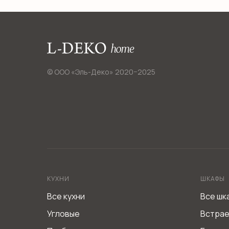
отлично впишется в любой интерьер
и подойдет под угловую форму кухни.
© ООО «Эль-Деко» 2020−2025
КУХНИ
ШКАФЫ
Все кухни
Все шк
Угловые
Встра