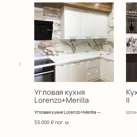
Угловая кухня
Ку
Lorenzo+Merilla
II
 обилие
Угловая кухня Lorenzo+Merilla —
Шпон
отличительный дизайн модели
точн
55 000
₽ пог. м.
подходит для любой современной
созд
обстановки. Та самая кухня, которая
утон