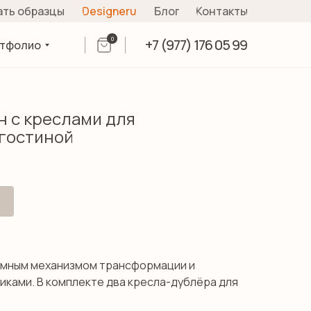
ать образцы
Designeru
Блог
Контакты
0
+7 (977) 176 05 99
тфолио
н с креслами для
гостиной
умным механизмом трансформации и
иками. В комплекте два кресла-дублёра для