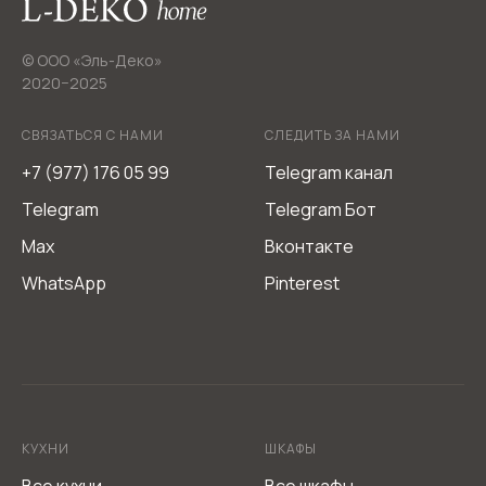
© ООО «Эль-Деко»
2020−2025
СВЯЗАТЬСЯ С НАМИ
СЛЕДИТЬ ЗА НАМИ
+7 (977) 176 05 99
Telegram канал
Telegram
Telegram Бот
Max
Вконтакте
Мебель из Италии L-DEKO Company
WhatsApp
Pinterest
Не является публичной офертой
Согласие на обработку персональных данных
Политика обработки персональных данных
КУХНИ
ШКАФЫ
Все кухни
Все шкафы