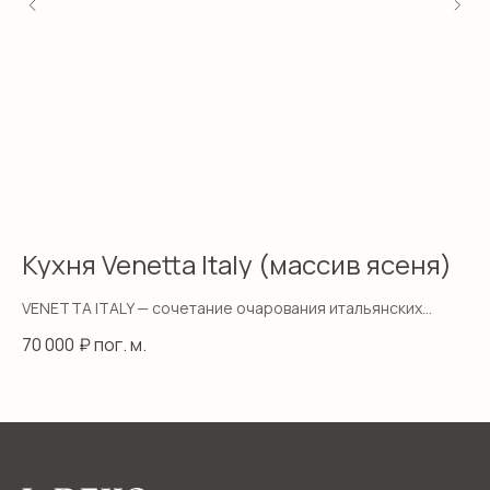
Кухня Venetta Italy (массив ясеня)
К
VENETTA ITALY — сочетание очарования итальянских
GI
традиций вместе с высокой функциональностью.
и 
70 000
₽ пог. м.
60
ку