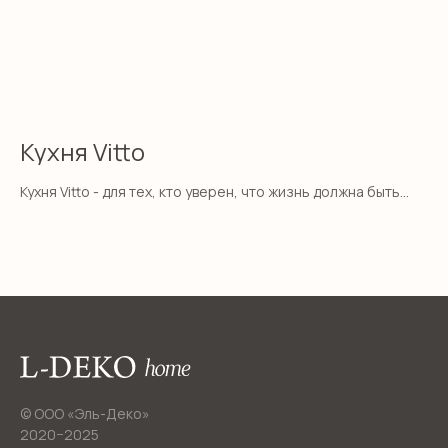
Кухня Vitto
К
Кухня Vitto - для тех, кто уверен, что жизнь должна быть
VE
лёгкой и светлой
тр
70
© ООО «Эль-Деко»
2020−2025