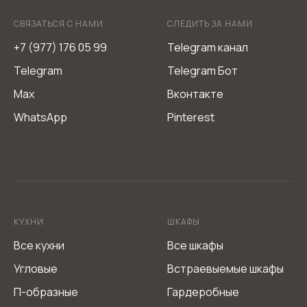
СВЯЗАТЬСЯ С НАМИ
СЛЕДИТЬ ЗА НАМИ
+7 (977) 176 05 99
Telegram канал
Telegram
Telegram Бот
Max
Вконтакте
WhatsApp
Pinterest
Мебель из Италии L-DEKO Company
Не является публичной офертой
Согласие на обработку персональных данных
Политика обработки персональных данных
КУХНИ
ШКАФЫ
Все кухни
Все шкафы
Угловые
Встраевыемые шкафы
П-образные
Гардеробные