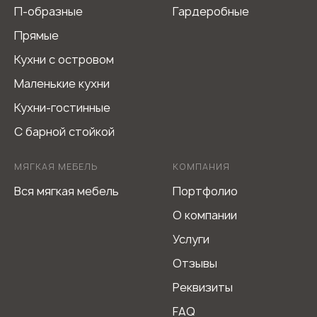
П-образные
Гардеробные
Прямые
Кухни с островом
Маленькие кухни
Мебель из Италии L-DEKO Company
Кухни-гостинные
С барной стойкой
Не является публичной офертой
Согласие на обработку персональных данных
Политика обработки персональных данных
МЯГКАЯ МЕБЕЛЬ
КОМПАНИЯ
Вся мягкая мебель
Портфолио
О компании
Услуги
Отзывы
Реквизиты
FAQ